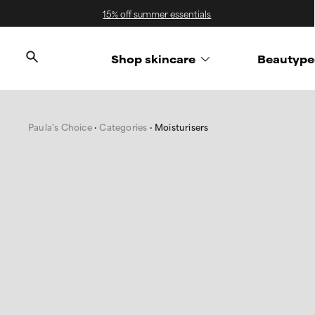
15% off summer essentials
Shop skincare
Beautype
Paula's Choice
Categories
Moisturisers