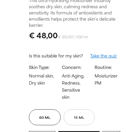
This ultra-hydrating moisturiser instantly
soothes dry skin, calming redness and
sensitivity. Its formula of antioxidants and
emollients helps protect the skin's delicate
barrier.
€ 48,00
€ 80,00 / 100 ml
Is this suitable for my skin?
Take the quiz
Skin Type:
Concern:
Routine:
Normal skin,
Anti-Aging,
Moisturizer
Dry skin
Redness,
PM
Sensitive
skin
60 ML
15 ML