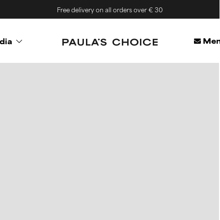
Free delivery on all orders over € 30
Mem
dia