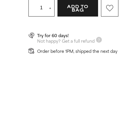
ADD TO
+
BAG
Try for 60 days!
Not happy? Get a full refund
Order before 1PM, shipped the next day