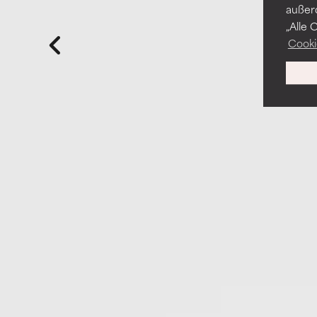
außer
„Alle 
Cooki