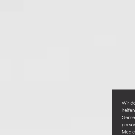
Wir de
helfen
Gemei
persö
Medien