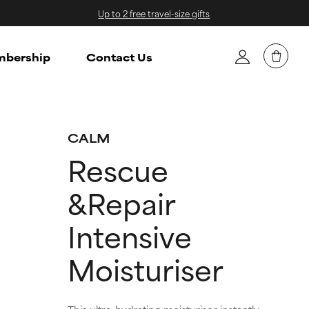
Up to 2 free travel-size gifts
bership
Contact Us
CALM
Rescue
&Repair
Intensive
Moisturiser