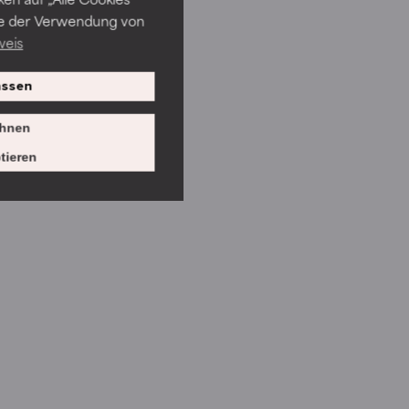
ie der Verwendung von
weis
ssen
hnen
tieren