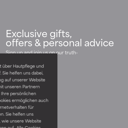
Exclusive gifts,
offers & personal advice
Sign up and join us on our truth-
seeking journey
t über Hautpflege und
 Sie helfen uns dabei,
JOIN US
ng auf unserer Website
it unseren Partnern
Ihre persönlichen
ookies ermöglichen auch
ernetverhalten für
. Sie helfen uns
 wie unsere Website
ken auf „Alle Cookies