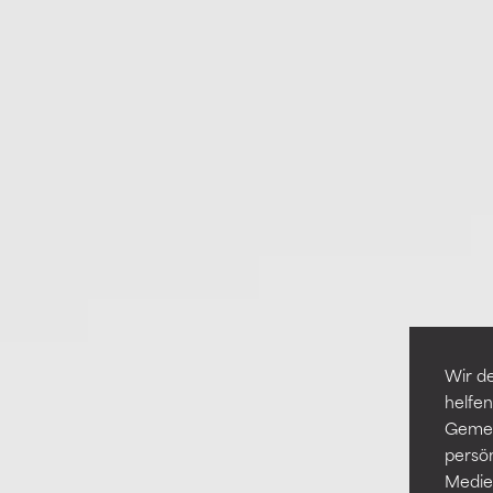
Wir de
helfen
Gemei
persö
Medien