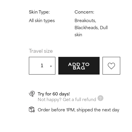
Skin Type:
Concern:
All skin types
Breakouts,
Blackheads, Dull
skin
Travel size
ADD TO
+
BAG
Try for 60 days!
Not happy? Get a full refund
Order before 1PM, shipped the next day