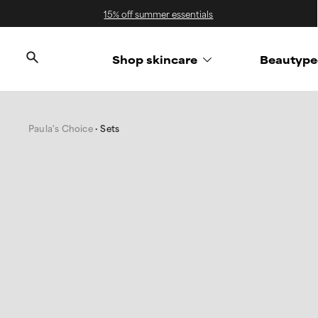
15% off summer essentials
Shop skincare
Beautype
Paula's Choice
Sets