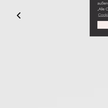
außer
„Alle 
Cooki