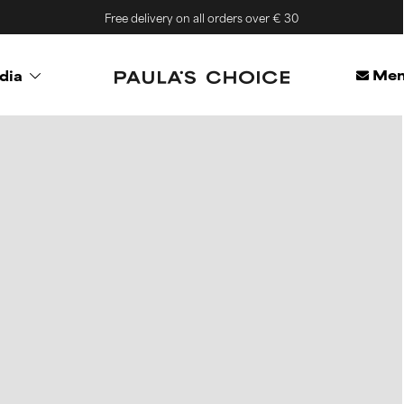
Free delivery on all orders over € 30
Mem
dia