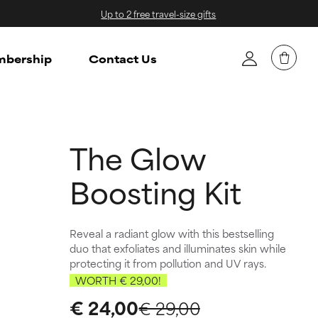
Up to 2 free travel-size gifts
bership
Contact Us
The Glow
Boosting Kit
Reveal a radiant glow with this bestselling
duo that exfoliates and illuminates skin while
protecting it from pollution and UV rays.
WORTH € 29,00!
€ 24,00
€ 29,00