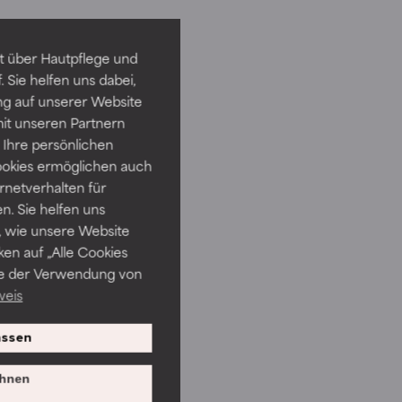
t über Hautpflege und
 Sie helfen uns dabei,
ng auf unserer Website
it unseren Partnern
Ihre persönlichen
ookies ermöglichen auch
ernetverhalten für
. Sie helfen uns
 wie unsere Website
ken auf „Alle Cookies
ie der Verwendung von
weis
ssen
hnen