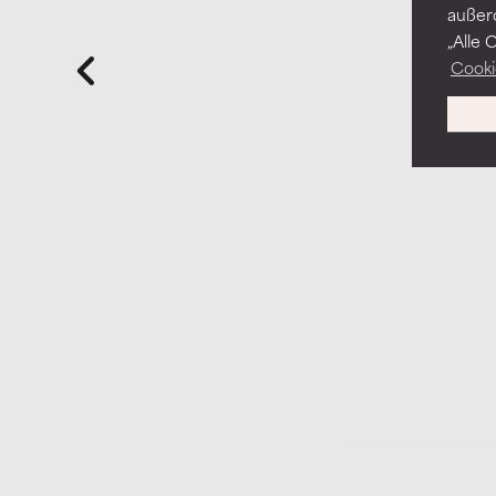
außer
„Alle 
Cooki