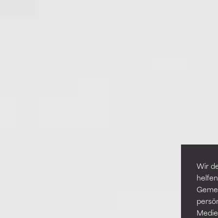
Wir de
helfen
Gemei
persö
Medien