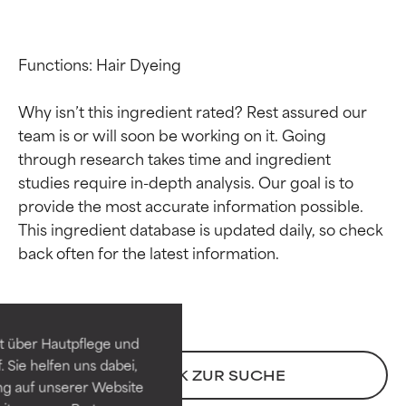
Functions: Hair Dyeing

Why isn’t this ingredient rated? Rest assured our 
team is or will soon be working on it. Going 
through research takes time and ingredient 
studies require in-depth analysis. Our goal is to 
provide the most accurate information possible. 
This ingredient database is updated daily, so check 
Bewertung der
Bewertung der
Inhaltsstoffe
Inhaltsstoffe
SEHR GUT
SEHR GUT
t über Hautpflege und
Erwiesen und durch
Erwiesen und durch
 Sie helfen uns dabei,
unabhängige Studien belegt.
unabhängige Studien belegt.
ZURÜCK ZUR SUCHE
ng auf unserer Website
Hervorragender Wirkstoff für
Hervorragender Wirkstoff für