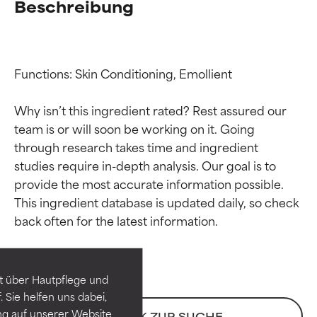
Beschreibung
Functions: Skin Conditioning, Emollient

Why isn’t this ingredient rated? Rest assured our 
team is or will soon be working on it. Going 
through research takes time and ingredient 
studies require in-depth analysis. Our goal is to 
provide the most accurate information possible. 
Bewertung der
Bewertung der
This ingredient database is updated daily, so check 
Inhaltsstoffe
Inhaltsstoffe
SEHR GUT
SEHR GUT
t über Hautpflege und
Erwiesen und durch
Erwiesen und durch
 Sie helfen uns dabei,
unabhängige Studien belegt.
unabhängige Studien belegt.
ng auf unserer Website
ZURÜCK ZUR SUCHE
Hervorragender Wirkstoff für
Hervorragender Wirkstoff für