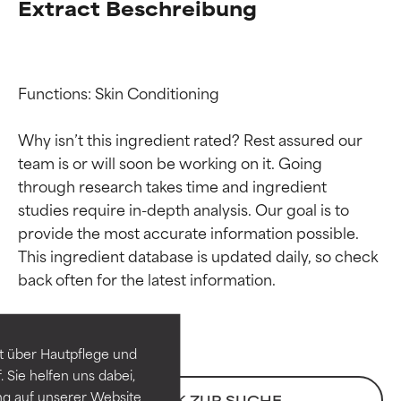
Extract Beschreibung
Functions: Skin Conditioning

Why isn’t this ingredient rated? Rest assured our 
team is or will soon be working on it. Going 
through research takes time and ingredient 
studies require in-depth analysis. Our goal is to 
provide the most accurate information possible. 
Bewertung der
Bewertung der
This ingredient database is updated daily, so check 
Inhaltsstoffe
Inhaltsstoffe
SEHR GUT
SEHR GUT
t über Hautpflege und
Erwiesen und durch
Erwiesen und durch
 Sie helfen uns dabei,
unabhängige Studien belegt.
unabhängige Studien belegt.
ng auf unserer Website
ZURÜCK ZUR SUCHE
Hervorragender Wirkstoff für
Hervorragender Wirkstoff für