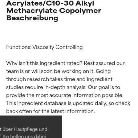
Acrylates/C10-30 Alkyl
Methacrylate Copolymer
Beschreibung
Functions: Viscosity Controlling

Why isn’t this ingredient rated? Rest assured our 
team is or will soon be working on it. Going 
through research takes time and ingredient 
studies require in-depth analysis. Our goal is to 
Bewertung der
Bewertung der
provide the most accurate information possible. 
This ingredient database is updated daily, so check 
Inhaltsstoffe
Inhaltsstoffe
SEHR GUT
SEHR GUT
t über Hautpflege und
Erwiesen und durch
Erwiesen und durch
 Sie helfen uns dabei,