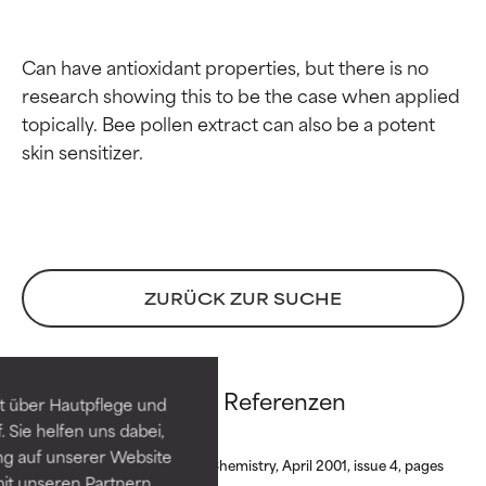
Can have antioxidant properties, but there is no 
research showing this to be the case when applied 
topically. Bee pollen extract can also be a potent 
Bewertung der
Bewertung der
ZURÜCK ZUR SUCHE
Inhaltsstoffe
Inhaltsstoffe
SEHR GUT
SEHR GUT
Bee Pollen Extract Referenzen
t über Hautpflege und
Erwiesen und durch
Erwiesen und durch
 Sie helfen uns dabei,
unabhängige Studien belegt.
unabhängige Studien belegt.
ng auf unserer Website
Hervorragender Wirkstoff für
Hervorragender Wirkstoff für
Journal of Agricultural Food Chemistry, April 2001, issue 4, pages
it unseren Partnern
die meisten Hauttypen und -
die meisten Hauttypen und -