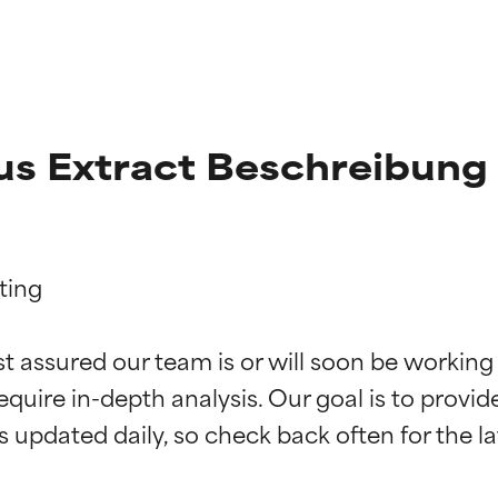
llus Extract Beschreibung
ing

st assured our team is or will soon be working
g der Inhaltsstoffe
g der Inhaltsstoffe
equire in-depth analysis. Our goal is to provi
rch unabhängige Studien belegt. Hervorragender Wirkstoff für 
rch unabhängige Studien belegt. Hervorragender Wirkstoff für 