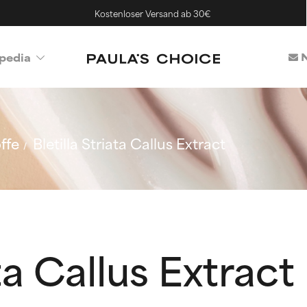
Kostenloser Versand ab 30€
N
pedia
ffe
Bletilla Striata Callus Extract
ata Callus Extract