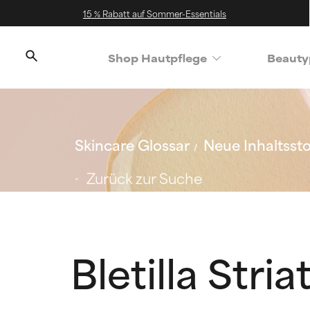
15 % Rabatt auf Sommer-Essentials
Shop Hautpflege
Beauty
Skincare Glossar
Neue Inhaltssto
Zurück zur Suche
Bletilla Stri