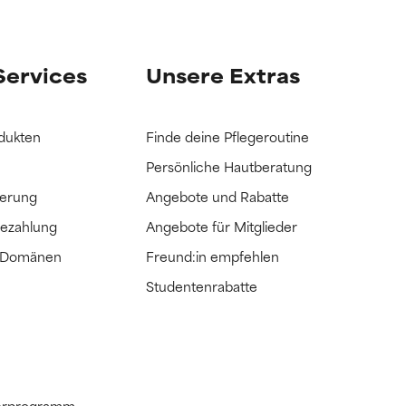
it hatten, die
it hatten, die
Services
Unsere Extras
dukten
Finde deine Pflegeroutine
Persönliche Hautberatung
ferung
Angebote und Rabatte
Bezahlung
Angebote für Mitglieder
e Domänen
Freund:in empfehlen
Studentenrabatte
tnerprogramm