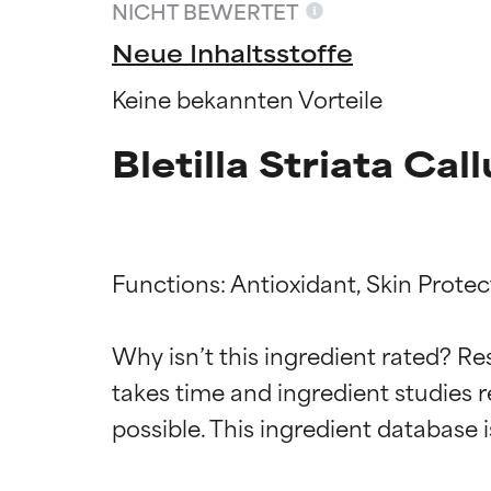
NICHT BEWERTET
Neue Inhaltsstoffe
Keine bekannten Vorteile
Bletilla Striata Ca
Functions: Antioxidant, Skin Protect
Why isn’t this ingredient rated? Re
Bewertun
Bewertun
takes time and ingredient studies r
SEHR GUT
SEHR GUT
Erwiesen und du
Erwiesen und du