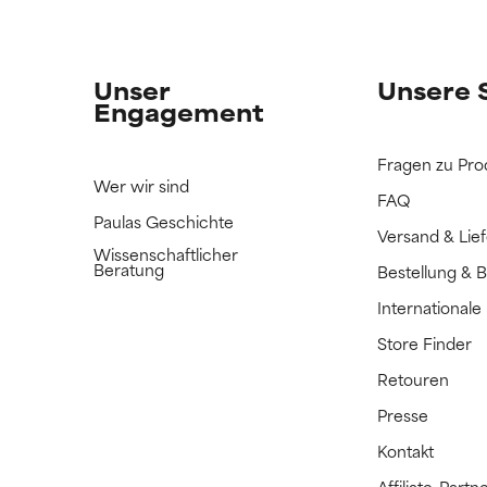
n Inhaltsstoff noch nicht eingestuft, da wir noch keine Gelegenhe
n Inhaltsstoff noch nicht eingestuft, da wir noch keine Gelegenhe
bnisse zu prüfen.
bnisse zu prüfen.
Unser
Unsere 
Engagement
Fragen zu Pro
Wer wir sind
FAQ
Paulas Geschichte
Versand & Lie
Wissenschaftlicher
Beratung
Bestellung & 
International
Store Finder
Retouren
Presse
Kontakt
Affiliate-Par