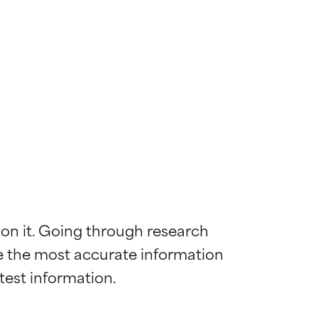
 on it. Going through research 
de the most accurate information 
die meisten
die meisten