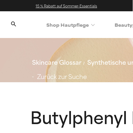
15 % Rabatt auf Sommer-Essentials
Shop Hautpflege
Beauty
Skincare Glossar
Synthetische un
Zurück zur Suche
Butylphenyl