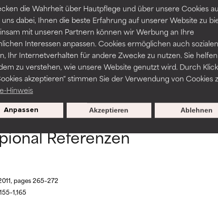
cken die Wahrheit über Hautpflege und über unsere Cookies auf
 uns dabei, Ihnen die beste Erfahrung auf unserer Website zu bi
NITTLICH
NITTLICH
nsam mit unseren Partnern können wir Werbung an Ihre
nicht irritierend, kann aber auch ästhetische, Haltbarkeits- oder
nicht irritierend, kann aber auch ästhetische, Haltbarkeits- oder
nlichen Interessen anpassen. Cookies ermöglichen auch soziale
sen, die die Verwendbarkeit einschränken.
sen, die die Verwendbarkeit einschränken.
, Ihr Internetverhalten für andere Zwecke zu nutzen. Sie helfen
dem zu verstehen, wie unsere Website genutzt wird. Durch Klick
Cookies akzeptieren“ stimmen Sie der Verwendung von Cookies z
ZURÜCK ZUR SUCHE
Gefahr von Hautreizungen. Das Risiko wächst, wenn es mit ande
Gefahr von Hautreizungen. Das Risiko wächst, wenn es mit ande
e-Hinweis
haltsstoffen kombiniert wird.
haltsstoffen kombiniert wird.
Anpassen
Akzeptieren
Ablehnen
HT
HT
pional Referenzen
en, Entzündungen, Trockenheit etc. verursachen. Kann bei besti
en, Entzündungen, Trockenheit etc. verursachen. Kann bei besti
hilfreich sein, schadet aber insgesamt nachweislich mehr, als da
hilfreich sein, schadet aber insgesamt nachweislich mehr, als da
ERTET
ERTET
n Inhaltsstoff noch nicht eingestuft, da wir noch keine Gelegenhe
n Inhaltsstoff noch nicht eingestuft, da wir noch keine Gelegenhe
 2011, pages 265–272
bnisse zu prüfen.
bnisse zu prüfen.
155–1,165