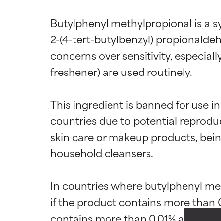
Butylphenyl methylpropional is a sy
2-(4-tert-butylbenzyl) propionaldehy
concerns over sensitivity, especial
freshener) are used routinely.

This ingredient is banned for use 
countries due to potential reproduc
Bewertun
Bewertun
skin care or makeup products, bei
household cleansers.

SEHR GUT
SEHR GUT
Erwiesen und du
Erwiesen und du
Hauttypen und 
Hauttypen und 
In countries where butylphenyl methy
if the product contains more than 0.
GUT
GUT
contains more than 0.01% and is me
Notwendig zur V
Notwendig zur V