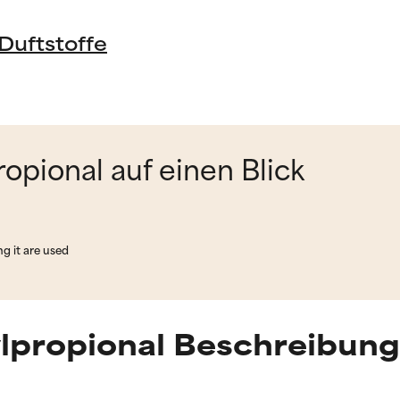
Duftstoffe
opional auf einen Blick
ng it are used
lpropional Beschreibung