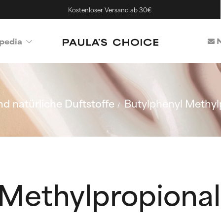
Kostenloser Versand ab 30€
N
pedia
d natürliche Duftstoffe
Butylphenyl Methyl
 Methylpropional