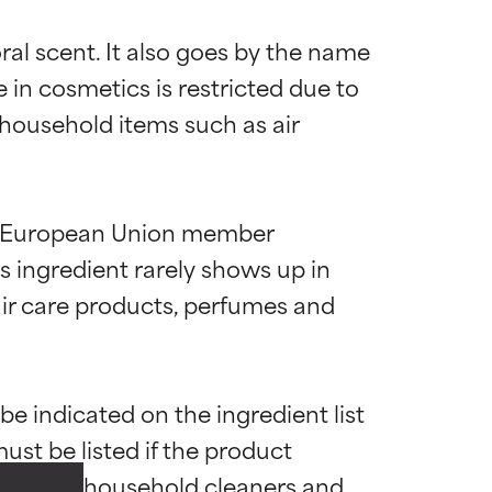
ral scent. It also goes by the name 
 in cosmetics is restricted due to 
 household items such as air 
in European Union member 
s ingredient rarely shows up in 
ir care products, perfumes and 
die meisten
die meisten
be indicated on the ingredient list 
ust be listed if the product 
 usage in household cleaners and 
mel.
mel.