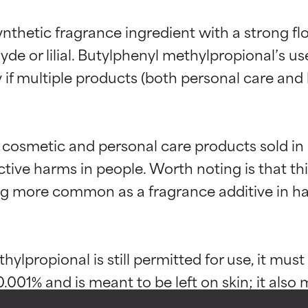
nthetic fragrance ingredient with a strong flo
de or lilial. Butylphenyl methylpropional’s use
ly if multiple products (both personal care and
in cosmetic and personal care products sold 
tive harms in people. Worth noting is that thi
g der Inhaltsstoffe
g der Inhaltsstoffe
ng more common as a fragrance additive in ha
rch unabhängige Studien belegt. Hervorragender Wirkstoff für 
rch unabhängige Studien belegt. Hervorragender Wirkstoff für 
-probleme.
-probleme.
lpropional is still permitted for use, it must 
001% and is meant to be left on skin; it also m
ant to be rinsed. This would not apply to its
erbesserung der Textur, Stabilität oder Tiefenwirkung einer For
erbesserung der Textur, Stabilität oder Tiefenwirkung einer For