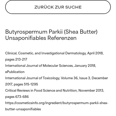
ZURÜCK ZUR SUCHE
SEHR SLECHT
SEHR SLECHT
Kann Irritationen,
Kann Irritationen,
Entzündungen, Trockenheit etc.
Entzündungen, Trockenheit etc.
Butyrospermum Parkii (Shea Butter)
verursachen. Kann bei
verursachen. Kann bei
bestimmten Voraussetzungen
bestimmten Voraussetzungen
Unsaponifiables Referenzen
hilfreich sein, schadet aber
hilfreich sein, schadet aber
insgesamt nachweislich mehr,
insgesamt nachweislich mehr,
als dass es hilft.
als dass es hilft.
Clinical, Cosmetic, and Investigational Dermatology, April 2018,
pages 213-217
NICHT BEWERTET
NICHT BEWERTET
International Journal of Molecular Sciences, January 2018,
Wir haben diesen Inhaltsstoff
Wir haben diesen Inhaltsstoff
ePublication
noch nicht eingestuft, da wir
noch nicht eingestuft, da wir
International Journal of Toxicology, Volume 36, Issue 3, December
noch keine Gelegenheit hatten,
noch keine Gelegenheit hatten,
2017, pages 51S-129S
die Forschungsergebnisse zu
die Forschungsergebnisse zu
Critical Reviews in Food Science and Nutrition, November 2013,
prüfen.
prüfen.
pages 673-686
https://cosmeticsinfo.org/ingredient/butyrospermum-parkii-shea-
butter-unsaponifiables