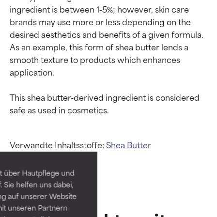
ingredient is between 1-5%; however, skin care 
brands may use more or less depending on the 
desired aesthetics and benefits of a given formula. 
As an example, this form of shea butter lends a 
smooth texture to products which enhances 
application.

This shea butter-derived ingredient is considered 
Bewertung der
Bewertung der
Inhaltsstoffe
Inhaltsstoffe
Verwandte Inhaltsstoffe:
Shea Butter
SEHR GUT
SEHR GUT
t über Hautpflege und
Erwiesen und durch
Erwiesen und durch
 Sie helfen uns dabei,
unabhängige Studien belegt.
unabhängige Studien belegt.
ng auf unserer Website
Hervorragender Wirkstoff für
Hervorragender Wirkstoff für
it unseren Partnern
die meisten Hauttypen und -
die meisten Hauttypen und -