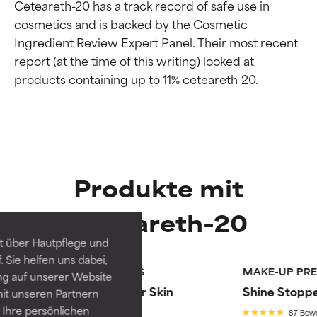
Ceteareth-20 has a track record of safe use in 
cosmetics and is backed by the Cosmetic 
Ingredient Review Expert Panel. Their most recent 
report (at the time of this writing) looked at 
Bewertung der
Bewertung der
Produkte mit
Inhaltsstoffe
Inhaltsstoffe
Ceteareth-20
SEHR GUT
SEHR GUT
t über Hautpflege und
-15%
Erwiesen und durch
Erwiesen und durch
 Sie helfen uns dabei,
unabhängige Studien belegt.
unabhängige Studien belegt.
FEUCHTIGKEITSCREMES
MAKE-UP PRE
ng auf unserer Website
Routine
Hervorragender Wirkstoff für
Hervorragender Wirkstoff für
Resist Anti-Aging Clear Skin
Shine Stopp
it unseren Partnern
die meisten Hauttypen und -
die meisten Hauttypen und -
Nachtcreme
probleme.
probleme.
Ihre persönlichen
87 Bew