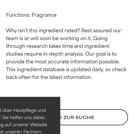
Functions: Fragrance

Why isn’t this ingredient rated? Rest assured our 
team is or will soon be working on it. Going 
through research takes time and ingredient 
studies require in-depth analysis. Our goal is to 
provide the most accurate information possible. 
This ingredient database is updated daily, so check 
Bewertung der
Bewertung der
Inhaltsstoffe
Inhaltsstoffe
SEHR GUT
SEHR GUT
t über Hautpflege und
Erwiesen und durch
Erwiesen und durch
 Sie helfen uns dabei,
ZURÜCK ZUR SUCHE
unabhängige Studien belegt.
unabhängige Studien belegt.
ng auf unserer Website
Hervorragender Wirkstoff für
Hervorragender Wirkstoff für
it unseren Partnern
die meisten Hauttypen und -
die meisten Hauttypen und -