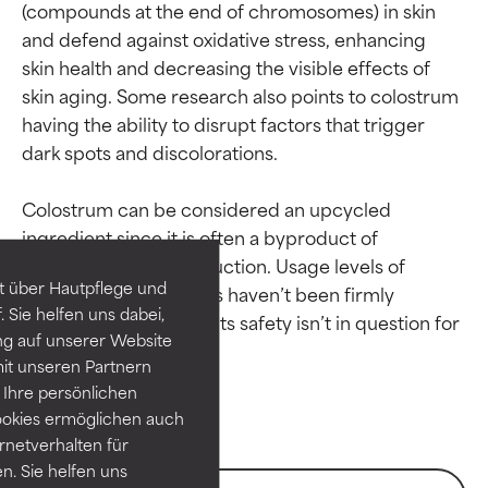
(compounds at the end of chromosomes) in skin 
and defend against oxidative stress, enhancing 
skin health and decreasing the visible effects of 
skin aging. Some research also points to colostrum 
having the ability to disrupt factors that trigger 
dark spots and discolorations.

Bewertung der
Bewertung der
Inhaltsstoffe
Inhaltsstoffe
Colostrum can be considered an upcycled 
ingredient since it is often a byproduct of 
commercial milk production. Usage levels of 
SEHR GUT
SEHR GUT
t über Hautpflege und
colostrum in cosmetics haven’t been firmly 
Erwiesen und durch
Erwiesen und durch
 Sie helfen uns dabei,
established; however, its safety isn’t in question for 
unabhängige Studien belegt.
unabhängige Studien belegt.
ng auf unserer Website
Hervorragender Wirkstoff für
Hervorragender Wirkstoff für
it unseren Partnern
die meisten Hauttypen und -
die meisten Hauttypen und -
probleme.
probleme.
Ihre persönlichen
ookies ermöglichen auch
GUT
GUT
ernetverhalten für
. Sie helfen uns
Notwendig zur Verbesserung
Notwendig zur Verbesserung