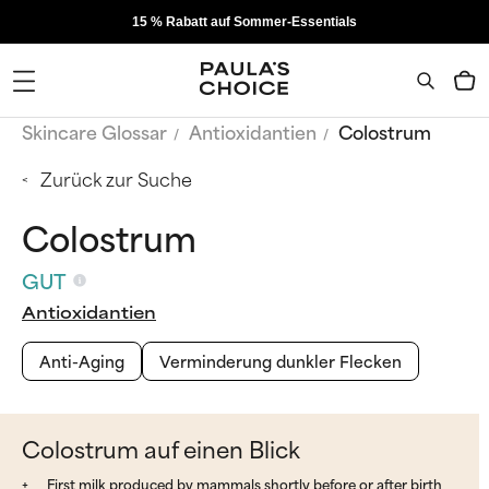
15 % Rabatt auf Sommer-Essentials
Skincare Glossar
Antioxidantien
Colostrum
Zurück zur Suche
Colostrum
GUT
Antioxidantien
Anti-Aging
Verminderung dunkler Flecken
Colostrum auf einen Blick
First milk produced by mammals shortly before or after birth