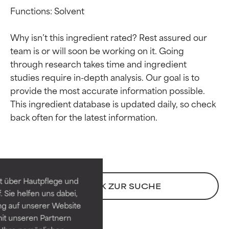
Functions: Solvent

Why isn’t this ingredient rated? Rest assured our 
team is or will soon be working on it. Going 
through research takes time and ingredient 
studies require in-depth analysis. Our goal is to 
provide the most accurate information possible. 
This ingredient database is updated daily, so check 
Bewertung der
Bewertung der
Inhaltsstoffe
Inhaltsstoffe
SEHR GUT
SEHR GUT
t über Hautpflege und
ZURÜCK ZUR SUCHE
Erwiesen und durch
Erwiesen und durch
 Sie helfen uns dabei,
unabhängige Studien belegt.
unabhängige Studien belegt.
ng auf unserer Website
Hervorragender Wirkstoff für
Hervorragender Wirkstoff für
it unseren Partnern
die meisten Hauttypen und -
die meisten Hauttypen und -