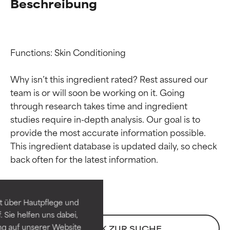
Beschreibung
Functions: Skin Conditioning

Why isn’t this ingredient rated? Rest assured our 
team is or will soon be working on it. Going 
through research takes time and ingredient 
studies require in-depth analysis. Our goal is to 
provide the most accurate information possible. 
Bewertung der
Bewertung der
This ingredient database is updated daily, so check 
Inhaltsstoffe
Inhaltsstoffe
SEHR GUT
SEHR GUT
t über Hautpflege und
Erwiesen und durch
Erwiesen und durch
 Sie helfen uns dabei,
unabhängige Studien belegt.
unabhängige Studien belegt.
ng auf unserer Website
ZURÜCK ZUR SUCHE
Hervorragender Wirkstoff für
Hervorragender Wirkstoff für