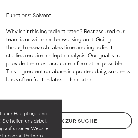
Functions: Solvent

Why isn’t this ingredient rated? Rest assured our 
team is or will soon be working on it. Going 
through research takes time and ingredient 
studies require in-depth analysis. Our goal is to 
provide the most accurate information possible. 
This ingredient database is updated daily, so check 
Bewertung der
Bewertung der
Inhaltsstoffe
Inhaltsstoffe
SEHR GUT
SEHR GUT
t über Hautpflege und
Erwiesen und durch
Erwiesen und durch
 Sie helfen uns dabei,
ZURÜCK ZUR SUCHE
unabhängige Studien belegt.
unabhängige Studien belegt.
ng auf unserer Website
Hervorragender Wirkstoff für
Hervorragender Wirkstoff für
it unseren Partnern
die meisten Hauttypen und -
die meisten Hauttypen und -