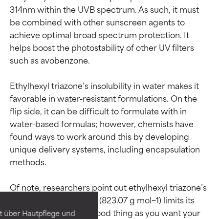
314nm within the UVB spectrum. As such, it must 
be combined with other sunscreen agents to 
achieve optimal broad spectrum protection. It 
helps boost the photostability of other UV filters 
such as avobenzone.

Ethylhexyl triazone’s insolubility in water makes it 
favorable in water-resistant formulations. On the 
flip side, it can be difficult to formulate with in 
water-based formulas; however, chemists have 
found ways to work around this by developing 
unique delivery systems, including encapsulation 
Bewertung der
Bewertung der
methods.

Inhaltsstoffe
Inhaltsstoffe
Of note, researchers point out ethylhexyl triazone’s 
high molecular weight (823.07 g mol−1) limits its 
SEHR GUT
SEHR GUT
penetration. This is a good thing as you want your 
t über Hautpflege und
Erwiesen und durch
Erwiesen und durch