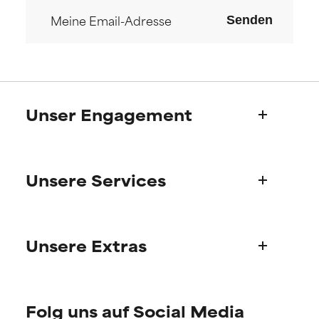
Senden
Unser Engagement
Wer wir sind
Unsere Services
Paulas Geschichte
Wissenschaftlicher Beratung
Fragen zu Produkten
Unsere Extras
FAQ
Versand & Lieferung
Finde deine Pflegeroutine
Bestellung & Bezahlung
Folg uns auf Social Media
Persönliche Hautberatung
Internationale Domänen