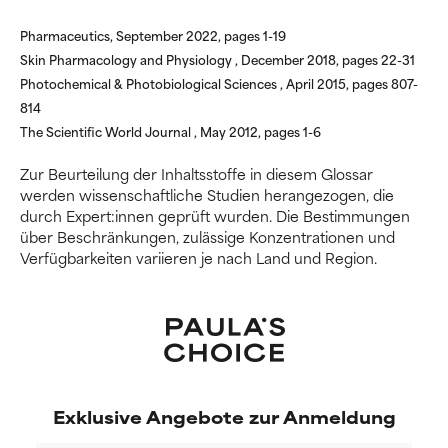
Hautreizungen. Das Risiko
Hautreizungen. Das Risiko
wächst, wenn es mit anderen
wächst, wenn es mit anderen
Pharmaceutics, September 2022, pages 1-19
fragwürdigen Inhaltsstoffen
fragwürdigen Inhaltsstoffen
Skin Pharmacology and Physiology , December 2018, pages 22-31
kombiniert wird.
kombiniert wird.
Photochemical & Photobiological Sciences , April 2015, pages 807-
814
SEHR SLECHT
SEHR SLECHT
The Scientific World Journal , May 2012, pages 1-6
Kann Irritationen,
Kann Irritationen,
Zur Beurteilung der Inhaltsstoffe in diesem Glossar
Entzündungen, Trockenheit etc.
Entzündungen, Trockenheit etc.
werden wissenschaftliche Studien herangezogen, die
verursachen. Kann bei
verursachen. Kann bei
durch Expert:innen geprüft wurden. Die Bestimmungen
bestimmten Voraussetzungen
bestimmten Voraussetzungen
über Beschränkungen, zulässige Konzentrationen und
hilfreich sein, schadet aber
hilfreich sein, schadet aber
Verfügbarkeiten variieren je nach Land und Region.
insgesamt nachweislich mehr,
insgesamt nachweislich mehr,
als dass es hilft.
als dass es hilft.
NICHT BEWERTET
NICHT BEWERTET
Wir haben diesen Inhaltsstoff
Wir haben diesen Inhaltsstoff
noch nicht eingestuft, da wir
noch nicht eingestuft, da wir
noch keine Gelegenheit hatten,
noch keine Gelegenheit hatten,
Exklusive Angebote zur Anmeldung
die Forschungsergebnisse zu
die Forschungsergebnisse zu
prüfen.
prüfen.