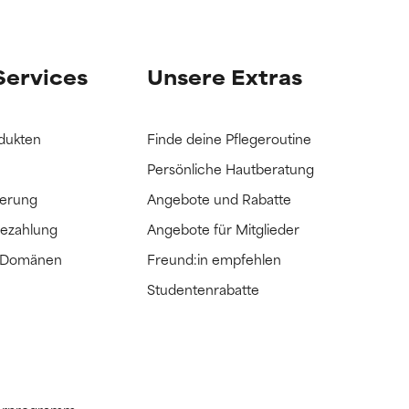
it hatten, die
it hatten, die
Services
Unsere Extras
dukten
Finde deine Pflegeroutine
Persönliche Hautberatung
ferung
Angebote und Rabatte
Bezahlung
Angebote für Mitglieder
e Domänen
Freund:in empfehlen
Studentenrabatte