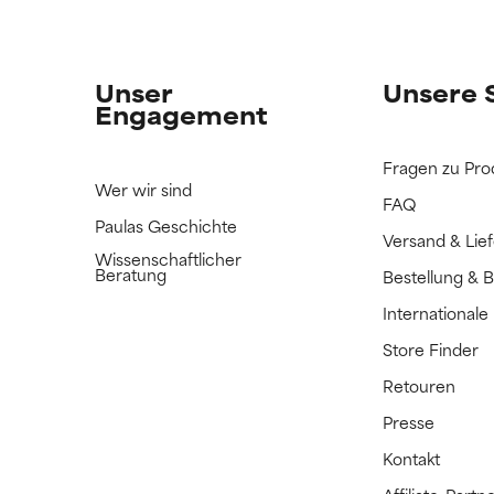
n Inhaltsstoff noch nicht eingestuft, da wir noch keine Gelegenhe
n Inhaltsstoff noch nicht eingestuft, da wir noch keine Gelegenhe
bnisse zu prüfen.
bnisse zu prüfen.
Unser
Unsere 
Engagement
Fragen zu Pro
Wer wir sind
FAQ
Paulas Geschichte
Versand & Lie
Wissenschaftlicher
Beratung
Bestellung & 
International
Store Finder
Retouren
Presse
Kontakt