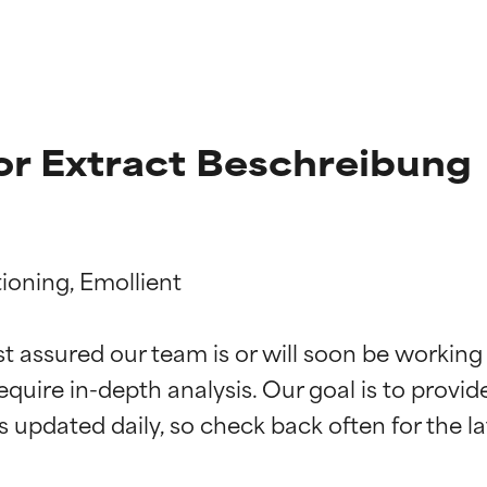
or Extract Beschreibung
oning, Emollient

st assured our team is or will soon be working
g der Inhaltsstoffe
g der Inhaltsstoffe
equire in-depth analysis. Our goal is to provi
rch unabhängige Studien belegt. Hervorragender Wirkstoff für 
rch unabhängige Studien belegt. Hervorragender Wirkstoff für 