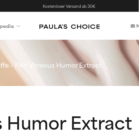
Kostenloser Versand ab 30€
N
pedia
ffe
Fish Vitreous Humor Extract
s Humor Extract