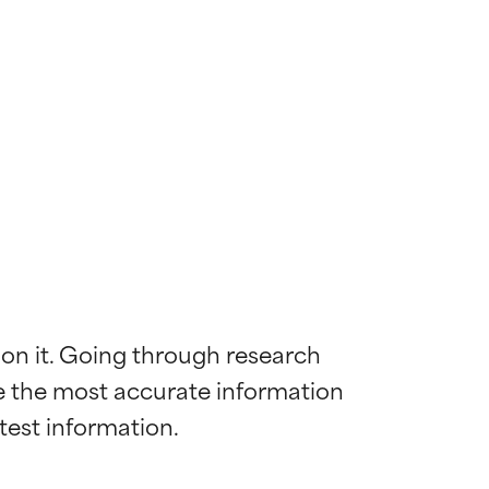
 on it. Going through research 
de the most accurate information 
die meisten
die meisten