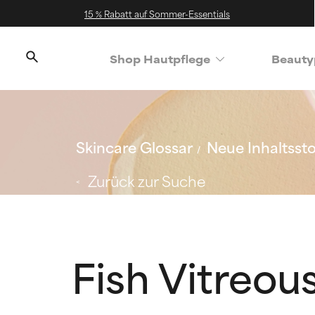
15 % Rabatt auf Sommer-Essentials
Shop Hautpflege
Beauty
Skincare Glossar
Neue Inhaltssto
Zurück zur Suche
Fish Vitreou