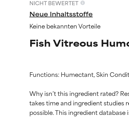
NICHT BEWERTET
Neue Inhaltsstoffe
Keine bekannten Vorteile
Fish Vitreous Hum
Functions: Humectant, Skin Conditi
Why isn’t this ingredient rated? Re
Bewertun
Bewertun
takes time and ingredient studies r
SEHR GUT
SEHR GUT
Erwiesen und du
Erwiesen und du