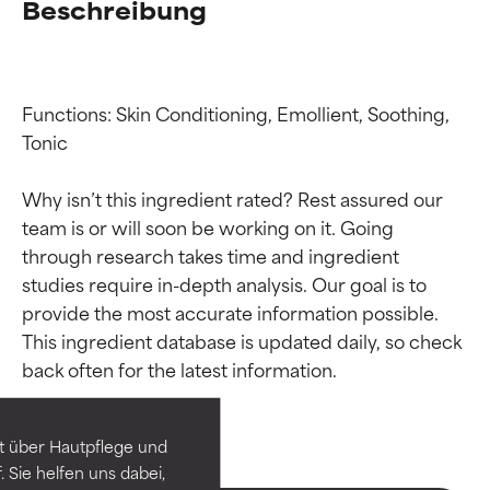
Beschreibung
Functions: Skin Conditioning, Emollient, Soothing, 
Tonic

Why isn’t this ingredient rated? Rest assured our 
team is or will soon be working on it. Going 
through research takes time and ingredient 
studies require in-depth analysis. Our goal is to 
provide the most accurate information possible. 
Bewertung der
Bewertung der
This ingredient database is updated daily, so check 
Inhaltsstoffe
Inhaltsstoffe
SEHR GUT
SEHR GUT
t über Hautpflege und
Erwiesen und durch
Erwiesen und durch
 Sie helfen uns dabei,
unabhängige Studien belegt.
unabhängige Studien belegt.