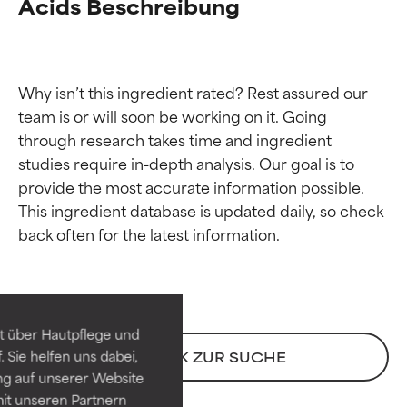
Acids Beschreibung
Why isn’t this ingredient rated? Rest assured our 
team is or will soon be working on it. Going 
through research takes time and ingredient 
studies require in-depth analysis. Our goal is to 
provide the most accurate information possible. 
This ingredient database is updated daily, so check 
Bewertung der
Bewertung der
Inhaltsstoffe
Inhaltsstoffe
SEHR GUT
SEHR GUT
t über Hautpflege und
Erwiesen und durch
Erwiesen und durch
 Sie helfen uns dabei,
ZURÜCK ZUR SUCHE
unabhängige Studien belegt.
unabhängige Studien belegt.
ng auf unserer Website
Hervorragender Wirkstoff für
Hervorragender Wirkstoff für
it unseren Partnern
die meisten Hauttypen und -
die meisten Hauttypen und -