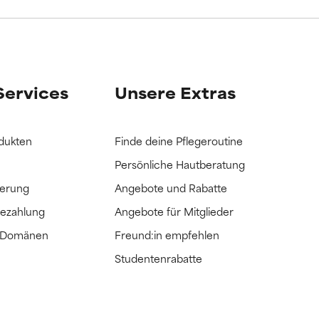
it hatten, die
it hatten, die
Services
Unsere Extras
dukten
Finde deine Pflegeroutine
Persönliche Hautberatung
ferung
Angebote und Rabatte
Bezahlung
Angebote für Mitglieder
e Domänen
Freund:in empfehlen
Studentenrabatte