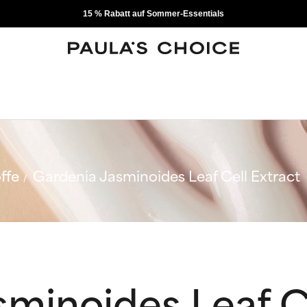
15 % Rabatt auf Sommer-Essentials
ffe
Gardenia Jasminoides Leaf Cell Extract
minoides Leaf Ce