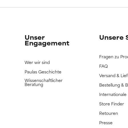
ERTET
ERTET
n Inhaltsstoff noch nicht eingestuft, da wir noch keine Gelegenhe
n Inhaltsstoff noch nicht eingestuft, da wir noch keine Gelegenhe
bnisse zu prüfen.
bnisse zu prüfen.
Unser
Unsere 
Engagement
Fragen zu Pro
Wer wir sind
FAQ
Paulas Geschichte
Versand & Lie
Wissenschaftlicher
Beratung
Bestellung & 
International
Store Finder
Retouren
Presse