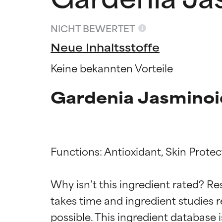
NICHT BEWERTET
Neue Inhaltsstoffe
Keine bekannten Vorteile
Gardenia Jasminoid
Functions: Antioxidant, Skin Protect
Bewertun
Bewertun
Why isn’t this ingredient rated? Re
takes time and ingredient studies r
SEHR GUT
SEHR GUT