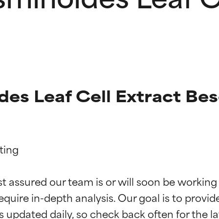
es Leaf Cell Extract Be
ing

g der Inhaltsstoffe
g der Inhaltsstoffe
st assured our team is or will soon be working
equire in-depth analysis. Our goal is to provi