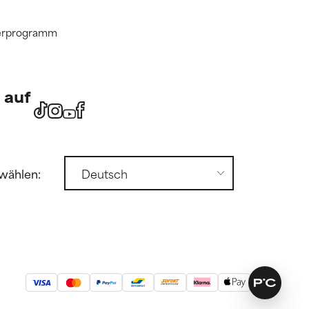
tnerprogramm
 auf
wählen: