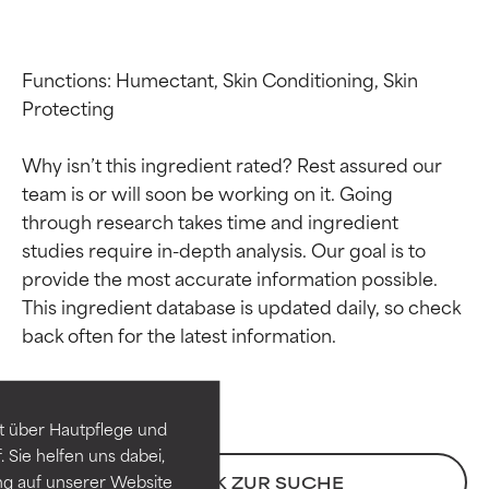
Functions: Humectant, Skin Conditioning, Skin 
Protecting

Why isn’t this ingredient rated? Rest assured our 
team is or will soon be working on it. Going 
through research takes time and ingredient 
studies require in-depth analysis. Our goal is to 
provide the most accurate information possible. 
Bewertung der
Bewertung der
This ingredient database is updated daily, so check 
Inhaltsstoffe
Inhaltsstoffe
SEHR GUT
SEHR GUT
t über Hautpflege und
Erwiesen und durch
Erwiesen und durch
 Sie helfen uns dabei,
unabhängige Studien belegt.
unabhängige Studien belegt.
ng auf unserer Website
ZURÜCK ZUR SUCHE
Hervorragender Wirkstoff für
Hervorragender Wirkstoff für