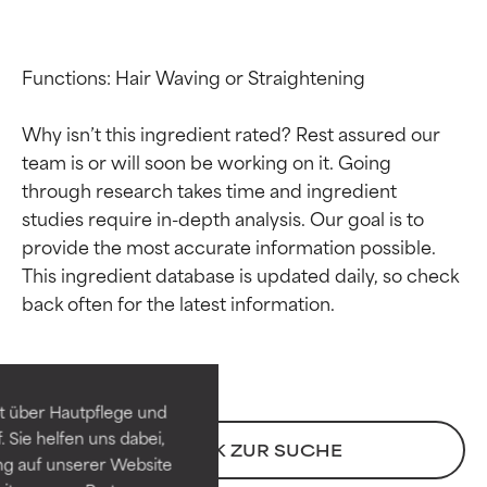
Functions: Hair Waving or Straightening

Why isn’t this ingredient rated? Rest assured our 
team is or will soon be working on it. Going 
through research takes time and ingredient 
studies require in-depth analysis. Our goal is to 
provide the most accurate information possible. 
This ingredient database is updated daily, so check 
Bewertung der
Bewertung der
Inhaltsstoffe
Inhaltsstoffe
SEHR GUT
SEHR GUT
t über Hautpflege und
Erwiesen und durch
Erwiesen und durch
 Sie helfen uns dabei,
unabhängige Studien belegt.
unabhängige Studien belegt.
ZURÜCK ZUR SUCHE
ng auf unserer Website
Hervorragender Wirkstoff für
Hervorragender Wirkstoff für