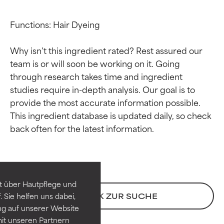
Functions: Hair Dyeing

Why isn’t this ingredient rated? Rest assured our 
team is or will soon be working on it. Going 
through research takes time and ingredient 
studies require in-depth analysis. Our goal is to 
provide the most accurate information possible. 
This ingredient database is updated daily, so check 
Bewertung der
Bewertung der
Inhaltsstoffe
Inhaltsstoffe
SEHR GUT
SEHR GUT
t über Hautpflege und
Erwiesen und durch
Erwiesen und durch
 Sie helfen uns dabei,
ZURÜCK ZUR SUCHE
unabhängige Studien belegt.
unabhängige Studien belegt.
ng auf unserer Website
Hervorragender Wirkstoff für
Hervorragender Wirkstoff für
it unseren Partnern
die meisten Hauttypen und -
die meisten Hauttypen und -