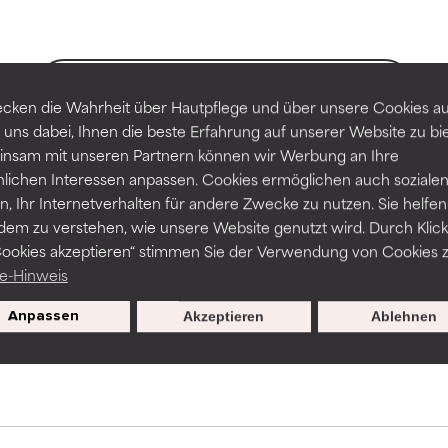
-probleme.
-probleme.
ZURÜCK ZUR SUCHE
erbesserung der Textur, Stabilität oder Tiefenwirkung einer For
erbesserung der Textur, Stabilität oder Tiefenwirkung einer For
cken die Wahrheit über Hautpflege und über unsere Cookies auf
 uns dabei, Ihnen die beste Erfahrung auf unserer Website zu bi
NITTLICH
NITTLICH
nsam mit unseren Partnern können wir Werbung an Ihre
nicht irritierend, kann aber auch ästhetische, Haltbarkeits- oder
nicht irritierend, kann aber auch ästhetische, Haltbarkeits- oder
nlichen Interessen anpassen. Cookies ermöglichen auch soziale
sen, die die Verwendbarkeit einschränken.
sen, die die Verwendbarkeit einschränken.
ssar werden wissenschaftliche Studien herangezogen, die durch
, Ihr Internetverhalten für andere Zwecke zu nutzen. Sie helfen
und Verfügbarkeiten variieren je nach Land und Region.
dem zu verstehen, wie unsere Website genutzt wird. Durch Klick
Cookies akzeptieren“ stimmen Sie der Verwendung von Cookies z
Gefahr von Hautreizungen. Das Risiko wächst, wenn es mit ande
Gefahr von Hautreizungen. Das Risiko wächst, wenn es mit ande
e-Hinweis
haltsstoffen kombiniert wird.
haltsstoffen kombiniert wird.
Exklusive Angebote zur
Anpassen
Akzeptieren
Ablehnen
HT
HT
Anmeldung
en, Entzündungen, Trockenheit etc. verursachen. Kann bei besti
en, Entzündungen, Trockenheit etc. verursachen. Kann bei besti
hilfreich sein, schadet aber insgesamt nachweislich mehr, als da
hilfreich sein, schadet aber insgesamt nachweislich mehr, als da
ERTET
ERTET