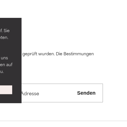
mel.
mel.
. Sie
eten.
 andere
 andere
n
 Expert:innen geprüft wurden. Die Bestimmungen
 uns
en auf
u.
ren
ren
Senden
mmten
mmten
ss es hilft.
ss es hilft.