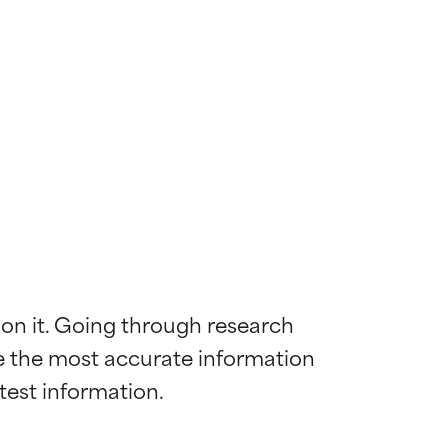
 on it. Going through research 
de the most accurate information 
die meisten
die meisten