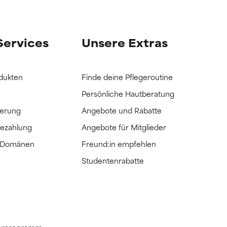
it hatten, die
it hatten, die
Services
Unsere Extras
dukten
Finde deine Pflegeroutine
Persönliche Hautberatung
ferung
Angebote und Rabatte
Bezahlung
Angebote für Mitglieder
e Domänen
Freund:in empfehlen
Studentenrabatte