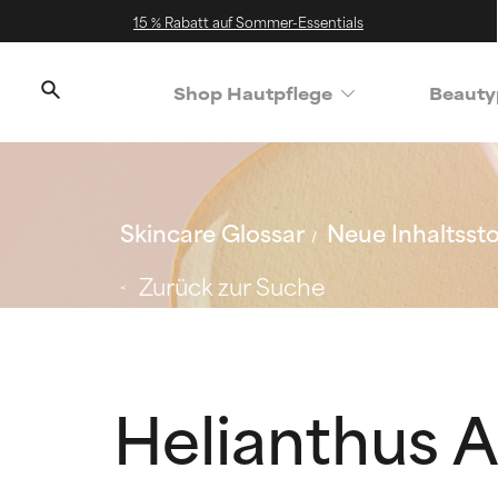
15 % Rabatt auf Sommer-Essentials
Shop Hautpflege
Beauty
Skincare Glossar
Neue Inhaltssto
Zurück zur Suche
Helianthus 