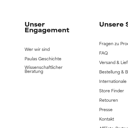
n Inhaltsstoff noch nicht eingestuft, da wir noch keine Gelegenhe
n Inhaltsstoff noch nicht eingestuft, da wir noch keine Gelegenhe
bnisse zu prüfen.
bnisse zu prüfen.
Unser
Unsere 
Engagement
Fragen zu Pro
Wer wir sind
FAQ
Paulas Geschichte
Versand & Lie
Wissenschaftlicher
Beratung
Bestellung & 
International
Store Finder
Retouren
Presse
Kontakt