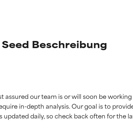
 Seed Beschreibung
st assured our team is or will soon be working
g der Inhaltsstoffe
g der Inhaltsstoffe
equire in-depth analysis. Our goal is to provi
rch unabhängige Studien belegt. Hervorragender Wirkstoff für 
rch unabhängige Studien belegt. Hervorragender Wirkstoff für 