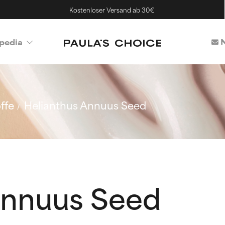
Kostenloser Versand ab 30€
N
pedia
ffe
Helianthus Annuus Seed
Annuus Seed