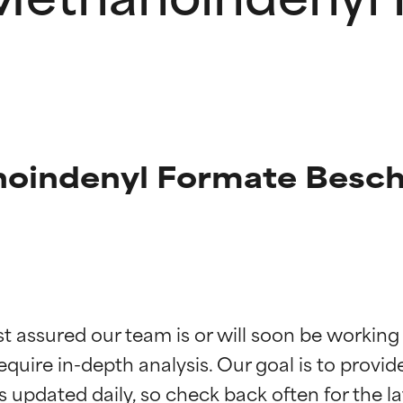
oindenyl Formate Besch
g der Inhaltsstoffe
g der Inhaltsstoffe
st assured our team is or will soon be working
equire in-depth analysis. Our goal is to provi