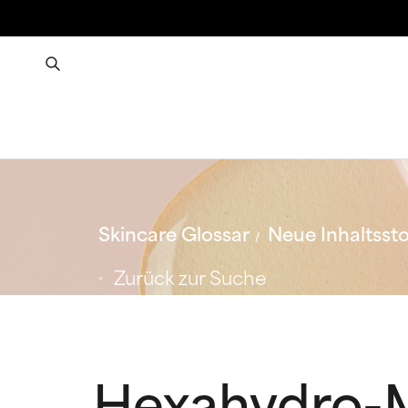
Skincare Glossar
Neue Inhaltssto
Zurück zur Suche
Hexahydro-