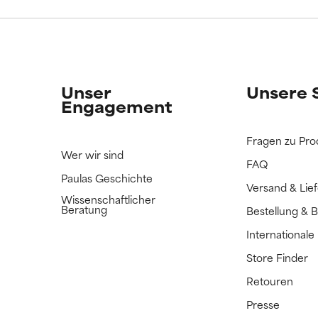
ERTET
ERTET
n Inhaltsstoff noch nicht eingestuft, da wir noch keine Gelegenhe
n Inhaltsstoff noch nicht eingestuft, da wir noch keine Gelegenhe
bnisse zu prüfen.
bnisse zu prüfen.
Unser
Unsere 
Engagement
Fragen zu Pro
Wer wir sind
FAQ
Paulas Geschichte
Versand & Lie
Wissenschaftlicher
Beratung
Bestellung & 
International
Store Finder
Retouren
Presse