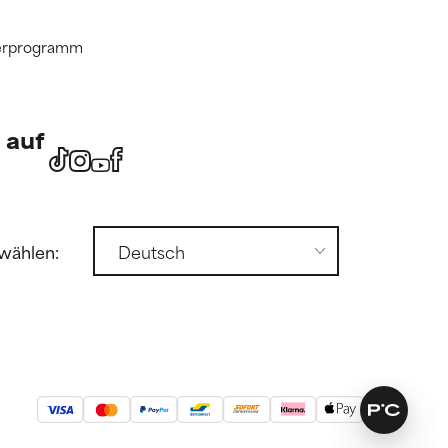
tnerprogramm
 auf
wählen: