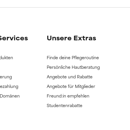
it hatten, die
it hatten, die
Services
Unsere Extras
dukten
Finde deine Pflegeroutine
Persönliche Hautberatung
ferung
Angebote und Rabatte
Bezahlung
Angebote für Mitglieder
e Domänen
Freund:in empfehlen
Studentenrabatte