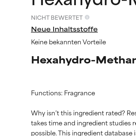
NICHT BEWERTET
Neue Inhaltsstoffe
Keine bekannten Vorteile
Hexahydro-Methan
Functions: Fragrance

Bewertun
Bewertun
Why isn’t this ingredient rated? Re
takes time and ingredient studies r
SEHR GUT
SEHR GUT