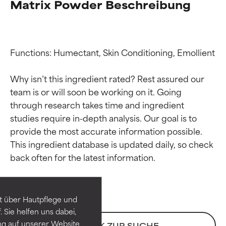
Matrix Powder Beschreibung
Functions: Humectant, Skin Conditioning, Emollient

Why isn’t this ingredient rated? Rest assured our 
team is or will soon be working on it. Going 
through research takes time and ingredient 
studies require in-depth analysis. Our goal is to 
provide the most accurate information possible. 
Bewertung der
Bewertung der
This ingredient database is updated daily, so check 
Inhaltsstoffe
Inhaltsstoffe
SEHR GUT
SEHR GUT
t über Hautpflege und
Erwiesen und durch
Erwiesen und durch
 Sie helfen uns dabei,
unabhängige Studien belegt.
unabhängige Studien belegt.
ng auf unserer Website
ZURÜCK ZUR SUCHE
Hervorragender Wirkstoff für
Hervorragender Wirkstoff für