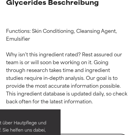
Glycerides Beschreibung
Functions: Skin Conditioning, Cleansing Agent, 
Emulsifier

Why isn’t this ingredient rated? Rest assured our 
team is or will soon be working on it. Going 
through research takes time and ingredient 
studies require in-depth analysis. Our goal is to 
provide the most accurate information possible. 
Bewertung der
Bewertung der
This ingredient database is updated daily, so check 
Inhaltsstoffe
Inhaltsstoffe
SEHR GUT
SEHR GUT
t über Hautpflege und
Erwiesen und durch
Erwiesen und durch
 Sie helfen uns dabei,
unabhängige Studien belegt.
unabhängige Studien belegt.