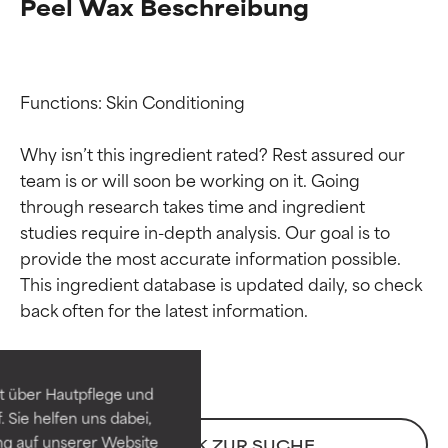
Peel Wax Beschreibung
Functions: Skin Conditioning

Why isn’t this ingredient rated? Rest assured our 
team is or will soon be working on it. Going 
through research takes time and ingredient 
studies require in-depth analysis. Our goal is to 
provide the most accurate information possible. 
Bewertung der
Bewertung der
This ingredient database is updated daily, so check 
Inhaltsstoffe
Inhaltsstoffe
SEHR GUT
SEHR GUT
t über Hautpflege und
Erwiesen und durch
Erwiesen und durch
 Sie helfen uns dabei,
unabhängige Studien belegt.
unabhängige Studien belegt.
ng auf unserer Website
ZURÜCK ZUR SUCHE
Hervorragender Wirkstoff für
Hervorragender Wirkstoff für