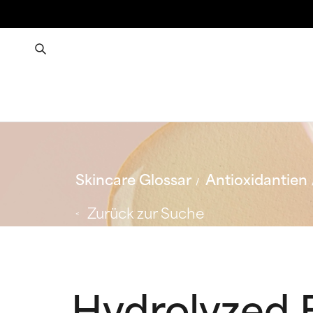
Skincare Glossar
Antioxidantien
Zurück zur Suche
Hydrolyzed B