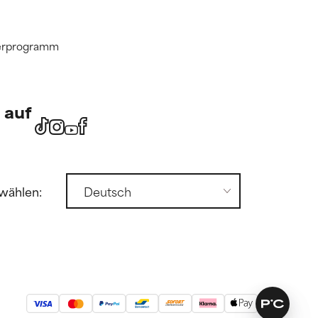
tnerprogramm
 auf
wählen: