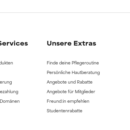
it hatten, die
it hatten, die
Services
Unsere Extras
dukten
Finde deine Pflegeroutine
Persönliche Hautberatung
ferung
Angebote und Rabatte
Bezahlung
Angebote für Mitglieder
e Domänen
Freund:in empfehlen
Studentenrabatte