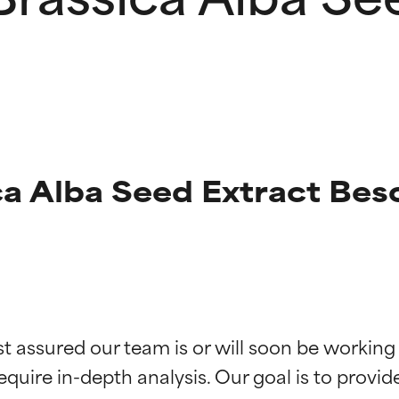
ca Alba Seed Extract Be
g der Inhaltsstoffe
g der Inhaltsstoffe
st assured our team is or will soon be working
equire in-depth analysis. Our goal is to provi