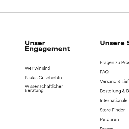
ERTET
ERTET
n Inhaltsstoff noch nicht eingestuft, da wir noch keine Gelegenhe
n Inhaltsstoff noch nicht eingestuft, da wir noch keine Gelegenhe
bnisse zu prüfen.
bnisse zu prüfen.
Unser
Unsere 
Engagement
Fragen zu Pro
Wer wir sind
FAQ
Paulas Geschichte
Versand & Lie
Wissenschaftlicher
Beratung
Bestellung & 
International
Store Finder
Retouren
Presse