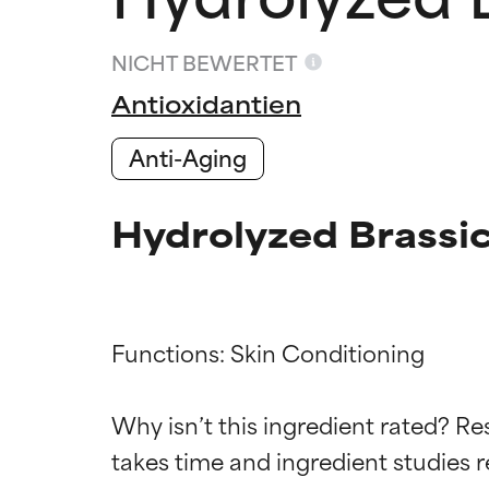
NICHT BEWERTET
Antioxidantien
Anti-Aging
Hydrolyzed Brassi
Functions: Skin Conditioning

Bewertun
Bewertun
Why isn’t this ingredient rated? Re
takes time and ingredient studies r
SEHR GUT
SEHR GUT