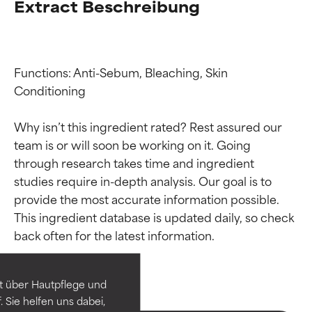
Extract Beschreibung
Functions: Anti-Sebum, Bleaching, Skin 
Conditioning

Why isn’t this ingredient rated? Rest assured our 
team is or will soon be working on it. Going 
through research takes time and ingredient 
studies require in-depth analysis. Our goal is to 
provide the most accurate information possible. 
Bewertung der
Bewertung der
This ingredient database is updated daily, so check 
Inhaltsstoffe
Inhaltsstoffe
SEHR GUT
SEHR GUT
t über Hautpflege und
Erwiesen und durch
Erwiesen und durch
 Sie helfen uns dabei,
unabhängige Studien belegt.
unabhängige Studien belegt.