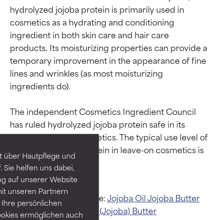
hydrolyzed jojoba protein is primarily used in 
cosmetics as a hydrating and conditioning 
ingredient in both skin care and hair care 
products. Its moisturizing properties can provide a 
temporary improvement in the appearance of fine 
lines and wrinkles (as most moisturizing 
ingredients do).

Bewertung der
Bewertung der
The independent Cosmetics Ingredient Council 
Inhaltsstoffe
Inhaltsstoffe
has ruled hydrolyzed jojoba protein safe in its 
current usage in cosmetics. The typical use level of 
SEHR GUT
SEHR GUT
hydrolyzed jojoba protein in leave-on cosmetics is 
t über Hautpflege und
Erwiesen und durch
Erwiesen und durch
 Sie helfen uns dabei,
unabhängige Studien belegt.
unabhängige Studien belegt.
ng auf unserer Website
Hervorragender Wirkstoff für
Hervorragender Wirkstoff für
it unseren Partnern
die meisten Hauttypen und -
die meisten Hauttypen und -
Verwandte Inhaltsstoffe:
Jojoba Oil
Jojoba Butter
probleme.
probleme.
Ihre persönlichen
Simmondsia Chinensis (Jojoba) Butter
ookies ermöglichen auch