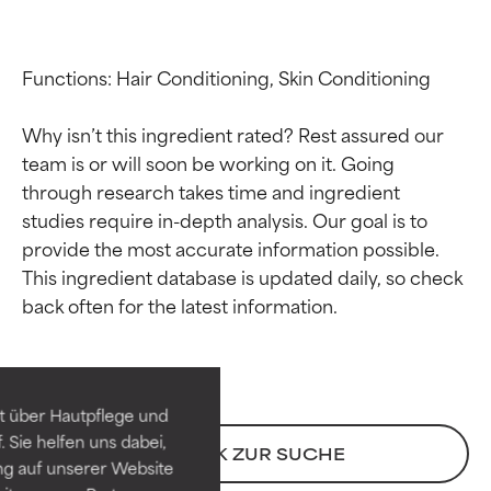
Functions: Hair Conditioning, Skin Conditioning

Why isn’t this ingredient rated? Rest assured our 
team is or will soon be working on it. Going 
through research takes time and ingredient 
studies require in-depth analysis. Our goal is to 
provide the most accurate information possible. 
This ingredient database is updated daily, so check 
Bewertung der
Bewertung der
Inhaltsstoffe
Inhaltsstoffe
SEHR GUT
SEHR GUT
t über Hautpflege und
Erwiesen und durch
Erwiesen und durch
 Sie helfen uns dabei,
unabhängige Studien belegt.
unabhängige Studien belegt.
ZURÜCK ZUR SUCHE
ng auf unserer Website
Hervorragender Wirkstoff für
Hervorragender Wirkstoff für