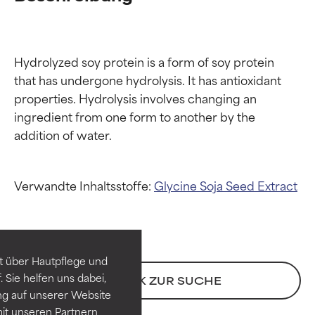
Hydrolyzed soy protein is a form of soy protein 
that has undergone hydrolysis. It has antioxidant 
properties. Hydrolysis involves changing an 
ingredient from one form to another by the 
Bewertung der
Bewertung der
Verwandte Inhaltsstoffe:
Glycine Soja Seed Extract
Inhaltsstoffe
Inhaltsstoffe
SEHR GUT
SEHR GUT
t über Hautpflege und
Erwiesen und durch
Erwiesen und durch
 Sie helfen uns dabei,
ZURÜCK ZUR SUCHE
unabhängige Studien belegt.
unabhängige Studien belegt.
ng auf unserer Website
Hervorragender Wirkstoff für
Hervorragender Wirkstoff für
it unseren Partnern
die meisten Hauttypen und -
die meisten Hauttypen und -