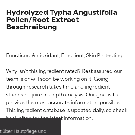
Hydrolyzed Typha Angustifolia
Pollen/Root Extract
Beschreibung
Functions: Antioxidant, Emollient, Skin Protecting

Why isn’t this ingredient rated? Rest assured our 
team is or will soon be working on it. Going 
through research takes time and ingredient 
studies require in-depth analysis. Our goal is to 
Bewertung der
Bewertung der
provide the most accurate information possible. 
Inhaltsstoffe
Inhaltsstoffe
This ingredient database is updated daily, so check 
SEHR GUT
SEHR GUT
t über Hautpflege und
Erwiesen und durch
Erwiesen und durch