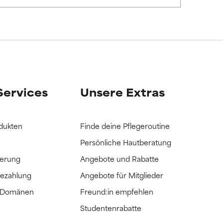
it hatten, die
it hatten, die
Services
Unsere Extras
dukten
Finde deine Pflegeroutine
Persönliche Hautberatung
ferung
Angebote und Rabatte
Bezahlung
Angebote für Mitglieder
e Domänen
Freund:in empfehlen
Studentenrabatte