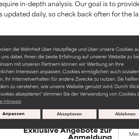
equire in-depth analysis. Our goal is to provi
rch unabhängige Studien belegt. Hervorragender Wirkstoff für 
rch unabhängige Studien belegt. Hervorragender Wirkstoff für 
-probleme.
-probleme.
erbesserung der Textur, Stabilität oder Tiefenwirkung einer For
erbesserung der Textur, Stabilität oder Tiefenwirkung einer For
cken die Wahrheit über Hautpflege und über unsere Cookies auf
 uns dabei, Ihnen die beste Erfahrung auf unserer Website zu bi
ZURÜCK ZUR SUCHE
NITTLICH
NITTLICH
nsam mit unseren Partnern können wir Werbung an Ihre
nicht irritierend, kann aber auch ästhetische, Haltbarkeits- oder
nicht irritierend, kann aber auch ästhetische, Haltbarkeits- oder
nlichen Interessen anpassen. Cookies ermöglichen auch soziale
sen, die die Verwendbarkeit einschränken.
sen, die die Verwendbarkeit einschränken.
, Ihr Internetverhalten für andere Zwecke zu nutzen. Sie helfen
dem zu verstehen, wie unsere Website genutzt wird. Durch Klick
ssar werden wissenschaftliche Studien herangezogen, die durch
Cookies akzeptieren“ stimmen Sie der Verwendung von Cookies z
und Verfügbarkeiten variieren je nach Land und Region.
Gefahr von Hautreizungen. Das Risiko wächst, wenn es mit ande
Gefahr von Hautreizungen. Das Risiko wächst, wenn es mit ande
e-Hinweis
haltsstoffen kombiniert wird.
haltsstoffen kombiniert wird.
Anpassen
Akzeptieren
Ablehnen
HT
HT
en, Entzündungen, Trockenheit etc. verursachen. Kann bei besti
en, Entzündungen, Trockenheit etc. verursachen. Kann bei besti
Exklusive Angebote zur
hilfreich sein, schadet aber insgesamt nachweislich mehr, als da
hilfreich sein, schadet aber insgesamt nachweislich mehr, als da
Anmeldung