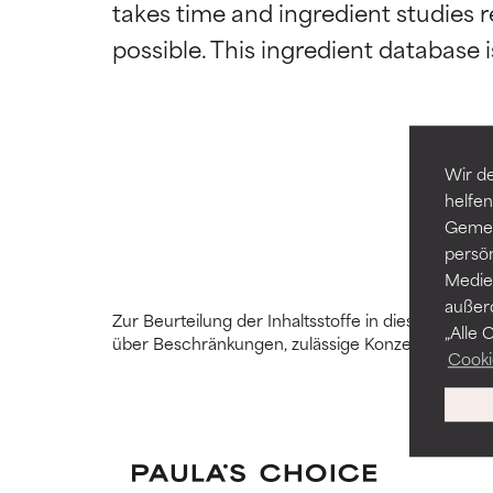
takes time and ingredient studies r
SEHR GUT
SEHR GUT
Erwiesen und du
Erwiesen und du
Hauttypen und 
Hauttypen und 
GUT
GUT
Notwendig zur V
Notwendig zur V
Wir de
helfen
DURCHSCH
DURCHSCH
Gemei
Im Allgemeinen 
Im Allgemeinen 
persö
Probleme aufwei
Probleme aufwei
Medien
außer
SLECHT
SLECHT
Zur Beurteilung der Inhaltsstoffe in diesem Glo
„Alle 
über Beschränkungen, zulässige Konzentrationen 
Es besteht die 
Es besteht die 
Cooki
fragwürdigen In
fragwürdigen In
SEHR SLEC
SEHR SLEC
Kann Irritation
Kann Irritation
Voraussetzungen 
Voraussetzungen 