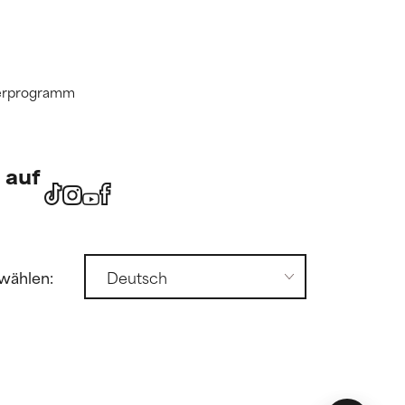
tnerprogramm
 auf
wählen: