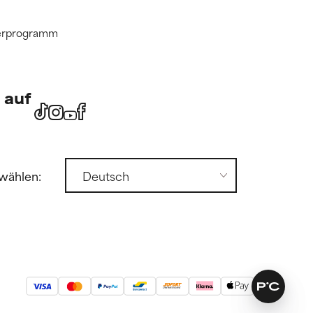
tnerprogramm
 auf
wählen: