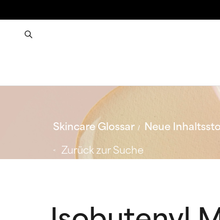
Skincare Glossar
Neue Inhaltssto
Zurück zur Suche
Isobutenyl 