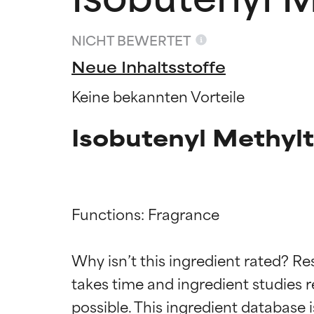
NICHT BEWERTET
Neue Inhaltsstoffe
Keine bekannten Vorteile
Isobutenyl Methyl
Functions: Fragrance

Bewertun
Bewertun
Why isn’t this ingredient rated? Re
takes time and ingredient studies r
SEHR GUT
SEHR GUT