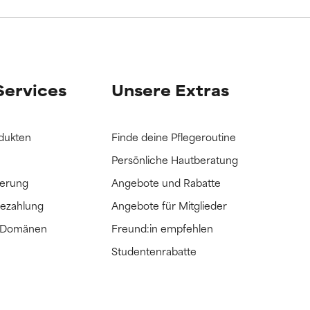
it hatten, die
it hatten, die
Services
Unsere Extras
dukten
Finde deine Pflegeroutine
Persönliche Hautberatung
ferung
Angebote und Rabatte
Bezahlung
Angebote für Mitglieder
e Domänen
Freund:in empfehlen
Studentenrabatte