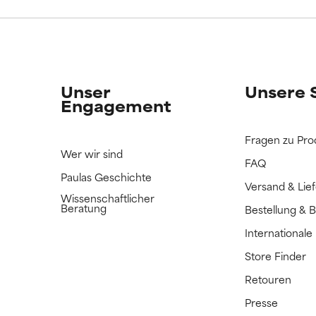
ERTET
ERTET
n Inhaltsstoff noch nicht eingestuft, da wir noch keine Gelegenhe
n Inhaltsstoff noch nicht eingestuft, da wir noch keine Gelegenhe
bnisse zu prüfen.
bnisse zu prüfen.
Unser
Unsere 
Engagement
Fragen zu Pro
Wer wir sind
FAQ
Paulas Geschichte
Versand & Lie
Wissenschaftlicher
Beratung
Bestellung & 
International
Store Finder
Retouren
Presse