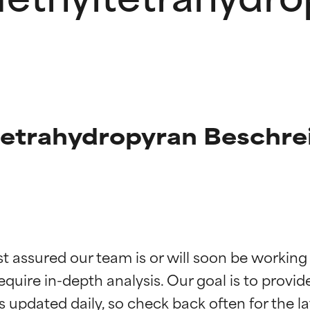
tetrahydropyran Beschr
g der Inhaltsstoffe
g der Inhaltsstoffe
st assured our team is or will soon be working
equire in-depth analysis. Our goal is to provi