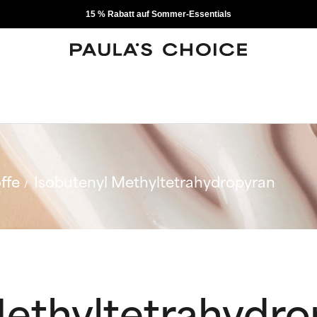
15 % Rabatt auf Sommer-Essentials
ffe
Isobutenyl Methyltetrahydropyran
Methyltetrahydro