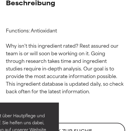
Beschreibung
Functions: Antioxidant

Why isn’t this ingredient rated? Rest assured our 
team is or will soon be working on it. Going 
through research takes time and ingredient 
studies require in-depth analysis. Our goal is to 
provide the most accurate information possible. 
Bewertung der
Bewertung der
This ingredient database is updated daily, so check 
Inhaltsstoffe
Inhaltsstoffe
SEHR GUT
SEHR GUT
t über Hautpflege und
Erwiesen und durch
Erwiesen und durch
 Sie helfen uns dabei,
unabhängige Studien belegt.
unabhängige Studien belegt.
ng auf unserer Website
ZURÜCK ZUR SUCHE
Hervorragender Wirkstoff für
Hervorragender Wirkstoff für