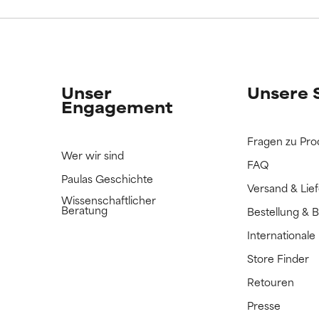
ERTET
ERTET
n Inhaltsstoff noch nicht eingestuft, da wir noch keine Gelegenhe
n Inhaltsstoff noch nicht eingestuft, da wir noch keine Gelegenhe
bnisse zu prüfen.
bnisse zu prüfen.
Unser
Unsere 
Engagement
Fragen zu Pro
Wer wir sind
FAQ
Paulas Geschichte
Versand & Lie
Wissenschaftlicher
Beratung
Bestellung & 
International
Store Finder
Retouren
Presse