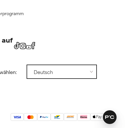
tnerprogramm
 auf
wählen: