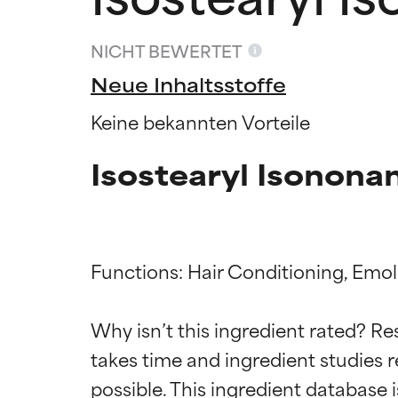
NICHT BEWERTET
Neue Inhaltsstoffe
Keine bekannten Vorteile
Isostearyl Isonon
Functions: Hair Conditioning, Emoll
Bewertun
Bewertun
Why isn’t this ingredient rated? Re
takes time and ingredient studies r
SEHR GUT
SEHR GUT