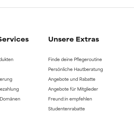
it hatten, die
it hatten, die
Services
Unsere Extras
dukten
Finde deine Pflegeroutine
Persönliche Hautberatung
ferung
Angebote und Rabatte
Bezahlung
Angebote für Mitglieder
e Domänen
Freund:in empfehlen
Studentenrabatte