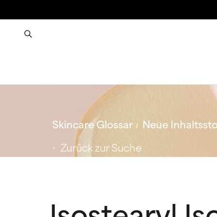
Skincare Glossar
Neue Inhaltssto
Zurück zur Suche
Isostearyl I