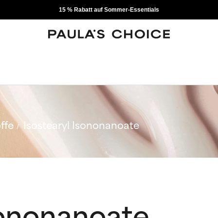
15 % Rabatt auf Sommer-Essentials
ffe
Isostearyl Isononanoate
sononanoate