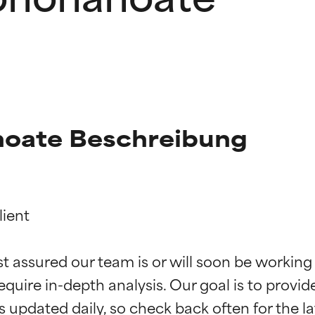
anoate Beschreibung
ient

g der Inhaltsstoffe
g der Inhaltsstoffe
st assured our team is or will soon be working
equire in-depth analysis. Our goal is to provi