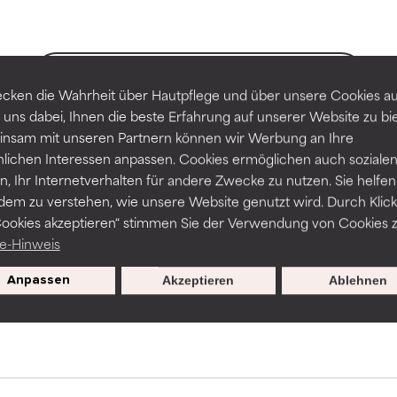
-probleme.
-probleme.
ZURÜCK ZUR SUCHE
erbesserung der Textur, Stabilität oder Tiefenwirkung einer For
erbesserung der Textur, Stabilität oder Tiefenwirkung einer For
cken die Wahrheit über Hautpflege und über unsere Cookies auf
 uns dabei, Ihnen die beste Erfahrung auf unserer Website zu bi
NITTLICH
NITTLICH
nsam mit unseren Partnern können wir Werbung an Ihre
nicht irritierend, kann aber auch ästhetische, Haltbarkeits- oder
nicht irritierend, kann aber auch ästhetische, Haltbarkeits- oder
nlichen Interessen anpassen. Cookies ermöglichen auch soziale
sen, die die Verwendbarkeit einschränken.
sen, die die Verwendbarkeit einschränken.
ssar werden wissenschaftliche Studien herangezogen, die durch
, Ihr Internetverhalten für andere Zwecke zu nutzen. Sie helfen
und Verfügbarkeiten variieren je nach Land und Region.
dem zu verstehen, wie unsere Website genutzt wird. Durch Klick
Cookies akzeptieren“ stimmen Sie der Verwendung von Cookies z
Gefahr von Hautreizungen. Das Risiko wächst, wenn es mit ande
Gefahr von Hautreizungen. Das Risiko wächst, wenn es mit ande
e-Hinweis
haltsstoffen kombiniert wird.
haltsstoffen kombiniert wird.
Exklusive Angebote zur
Anpassen
Akzeptieren
Ablehnen
HT
HT
Anmeldung
en, Entzündungen, Trockenheit etc. verursachen. Kann bei besti
en, Entzündungen, Trockenheit etc. verursachen. Kann bei besti
hilfreich sein, schadet aber insgesamt nachweislich mehr, als da
hilfreich sein, schadet aber insgesamt nachweislich mehr, als da
ERTET
ERTET