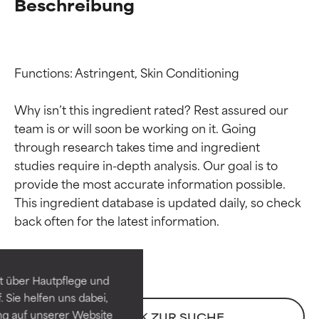
Beschreibung
Functions: Astringent, Skin Conditioning

Why isn’t this ingredient rated? Rest assured our 
team is or will soon be working on it. Going 
through research takes time and ingredient 
studies require in-depth analysis. Our goal is to 
provide the most accurate information possible. 
Bewertung der
Bewertung der
This ingredient database is updated daily, so check 
Inhaltsstoffe
Inhaltsstoffe
SEHR GUT
SEHR GUT
t über Hautpflege und
Erwiesen und durch
Erwiesen und durch
 Sie helfen uns dabei,
unabhängige Studien belegt.
unabhängige Studien belegt.
ng auf unserer Website
ZURÜCK ZUR SUCHE
Hervorragender Wirkstoff für
Hervorragender Wirkstoff für