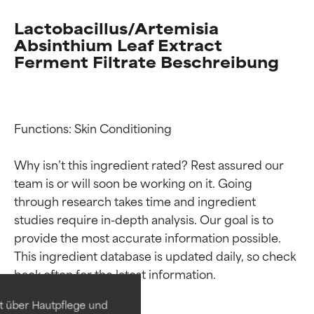
Lactobacillus/Artemisia
Absinthium Leaf Extract
Ferment Filtrate Beschreibung
Functions: Skin Conditioning

Why isn’t this ingredient rated? Rest assured our 
team is or will soon be working on it. Going 
through research takes time and ingredient 
studies require in-depth analysis. Our goal is to 
Bewertung der
Bewertung der
provide the most accurate information possible. 
Inhaltsstoffe
Inhaltsstoffe
This ingredient database is updated daily, so check 
SEHR GUT
SEHR GUT
t über Hautpflege und
Erwiesen und durch
Erwiesen und durch