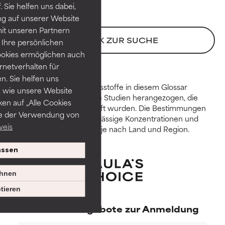
 Sie helfen uns dabei,
unabhängige Studien belegt.
unabhängige Studien belegt.
ng auf unserer Website
Hervorragender Wirkstoff für
Hervorragender Wirkstoff für
it unseren Partnern
die meisten Hauttypen und -
die meisten Hauttypen und -
ZURÜCK ZUR SUCHE
probleme.
probleme.
Ihre persönlichen
ookies ermöglichen auch
GUT
GUT
ernetverhalten für
. Sie helfen uns
Notwendig zur Verbesserung
Notwendig zur Verbesserung
Zur Beurteilung der Inhaltsstoffe in diesem Glossar
 wie unsere Website
der Textur, Stabilität oder
der Textur, Stabilität oder
werden wissenschaftliche Studien herangezogen, die
Tiefenwirkung einer Formel.
Tiefenwirkung einer Formel.
ken auf „Alle Cookies
durch Expert:innen geprüft wurden. Die Bestimmungen
ie der Verwendung von
über Beschränkungen, zulässige Konzentrationen und
DURCHSCHNITTLICH
DURCHSCHNITTLICH
weis
Verfügbarkeiten variieren je nach Land und Region.
Im Allgemeinen nicht irritierend,
Im Allgemeinen nicht irritierend,
kann aber auch ästhetische,
kann aber auch ästhetische,
ssen
Haltbarkeits- oder andere
Haltbarkeits- oder andere
Probleme aufweisen, die die
Probleme aufweisen, die die
hnen
Verwendbarkeit einschränken.
Verwendbarkeit einschränken.
tieren
SLECHT
SLECHT
Exklusive Angebote zur Anmeldung
Es besteht die Gefahr von
Es besteht die Gefahr von