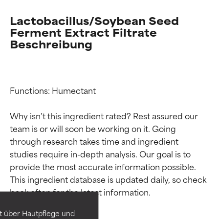
Lactobacillus/Soybean Seed
Ferment Extract Filtrate
Beschreibung
Functions: Humectant

Why isn’t this ingredient rated? Rest assured our 
team is or will soon be working on it. Going 
through research takes time and ingredient 
studies require in-depth analysis. Our goal is to 
Bewertung der
Bewertung der
provide the most accurate information possible. 
Inhaltsstoffe
Inhaltsstoffe
This ingredient database is updated daily, so check 
SEHR GUT
SEHR GUT
t über Hautpflege und
Erwiesen und durch
Erwiesen und durch