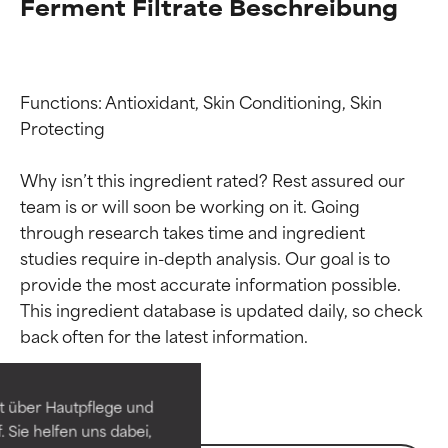
Ferment Filtrate Beschreibung
Functions: Antioxidant, Skin Conditioning, Skin 
Protecting

Why isn’t this ingredient rated? Rest assured our 
team is or will soon be working on it. Going 
through research takes time and ingredient 
studies require in-depth analysis. Our goal is to 
provide the most accurate information possible. 
Bewertung der
Bewertung der
This ingredient database is updated daily, so check 
Inhaltsstoffe
Inhaltsstoffe
SEHR GUT
SEHR GUT
t über Hautpflege und
Erwiesen und durch
Erwiesen und durch
 Sie helfen uns dabei,
unabhängige Studien belegt.
unabhängige Studien belegt.