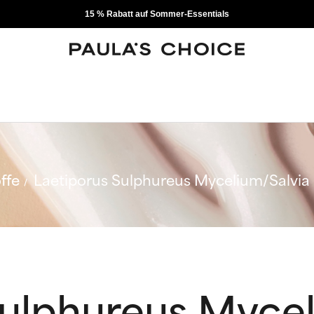
15 % Rabatt auf Sommer-Essentials
ffe
Laetiporus Sulphureus Mycelium/Salvia P
Sulphureus Mycel