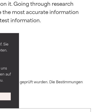
 on it. Going through research 
de the most accurate information 
die meisten
die meisten
mel.
mel.
. Sie
eten.
 andere
 andere
n
 uns
en auf
u.
 Expert:innen geprüft wurden. Die Bestimmungen
ren
ren
mmten
mmten