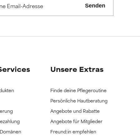
ss es hilft.
ss es hilft.
Senden
it hatten, die
it hatten, die
Services
Unsere Extras
dukten
Finde deine Pflegeroutine
Persönliche Hautberatung
ferung
Angebote und Rabatte
Bezahlung
Angebote für Mitglieder
e Domänen
Freund:in empfehlen