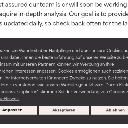
st assured our team is or will soon be working
equire in-depth analysis. Our goal is to provi
rch unabhängige Studien belegt. Hervorragender Wirkstoff für 
rch unabhängige Studien belegt. Hervorragender Wirkstoff für 
-probleme.
-probleme.
erbesserung der Textur, Stabilität oder Tiefenwirkung einer For
erbesserung der Textur, Stabilität oder Tiefenwirkung einer For
cken die Wahrheit über Hautpflege und über unsere Cookies auf
 uns dabei, Ihnen die beste Erfahrung auf unserer Website zu bi
NITTLICH
NITTLICH
ZURÜCK ZUR SUCHE
nsam mit unseren Partnern können wir Werbung an Ihre
nicht irritierend, kann aber auch ästhetische, Haltbarkeits- oder
nicht irritierend, kann aber auch ästhetische, Haltbarkeits- oder
nlichen Interessen anpassen. Cookies ermöglichen auch soziale
sen, die die Verwendbarkeit einschränken.
sen, die die Verwendbarkeit einschränken.
, Ihr Internetverhalten für andere Zwecke zu nutzen. Sie helfen
dem zu verstehen, wie unsere Website genutzt wird. Durch Klick
Cookies akzeptieren“ stimmen Sie der Verwendung von Cookies z
ssar werden wissenschaftliche Studien herangezogen, die durch
Gefahr von Hautreizungen. Das Risiko wächst, wenn es mit ande
Gefahr von Hautreizungen. Das Risiko wächst, wenn es mit ande
e-Hinweis
und Verfügbarkeiten variieren je nach Land und Region.
haltsstoffen kombiniert wird.
haltsstoffen kombiniert wird.
Anpassen
Akzeptieren
Ablehnen
HT
HT
en, Entzündungen, Trockenheit etc. verursachen. Kann bei besti
en, Entzündungen, Trockenheit etc. verursachen. Kann bei besti