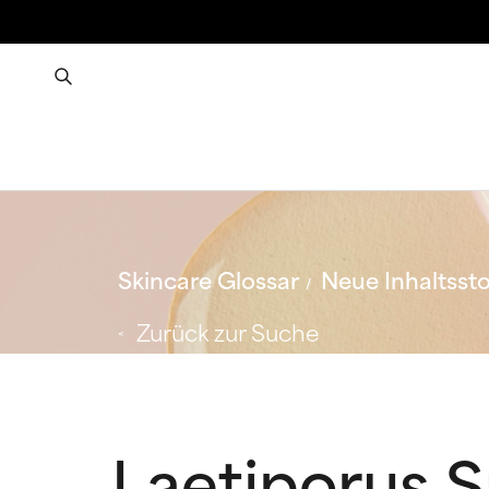
Skincare Glossar
Neue Inhaltssto
Zurück zur Suche
Laetiporus 