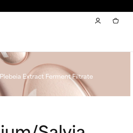
lebeia Extract Ferment Filtrate
ium/Salvia