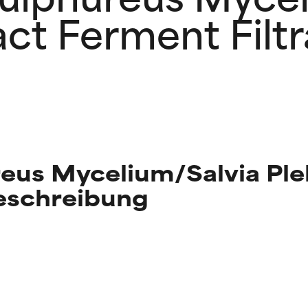
act Ferment Filtr
eus Mycelium/Salvia Ple
Beschreibung
g der Inhaltsstoffe
g der Inhaltsstoffe